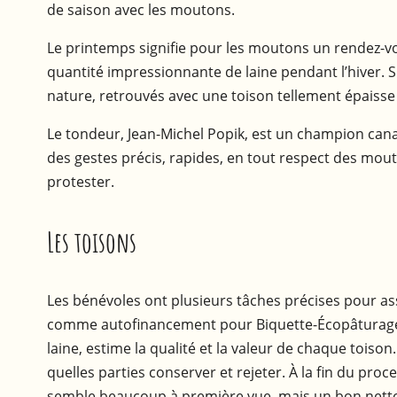
de saison avec les moutons.
Le printemps signifie pour les moutons un rendez-vo
quantité impressionnante de laine pendant l’hiver. S
nature, retrouvés avec une toison tellement épaisse
Le tondeur, Jean-Michel Popik, est un champion cana
des gestes précis, rapides, en tout respect des mouton
protester.
Les toisons
Les bénévoles ont plusieurs tâches précises pour ass
comme autofinancement pour Biquette-Écopâturage, q
laine, estime la qualité et la valeur de chaque tois
quelles parties conserver et rejeter. À la fin du pro
semble beaucoup à première vue, mais un bon nettoya