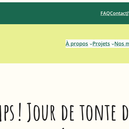
FAQ
Contact
À propos
Projets
Nos 
mps ! Jour de tonte