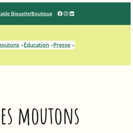
Facebook
Instagram
LinkedIn
J’aide Biquette!
Boutique
moutons
Éducation
Presse
 des moutons