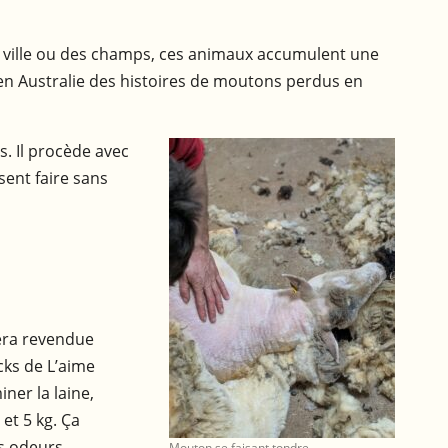
De ville ou des champs, ces animaux accumulent une
u en Australie des histoires de moutons perdus en
. Il procède avec
sent faire sans
sera revendue
cks de L’aime
ner la laine,
et 5 kg. Ça
s odeurs.
Mouton se faisant tondre