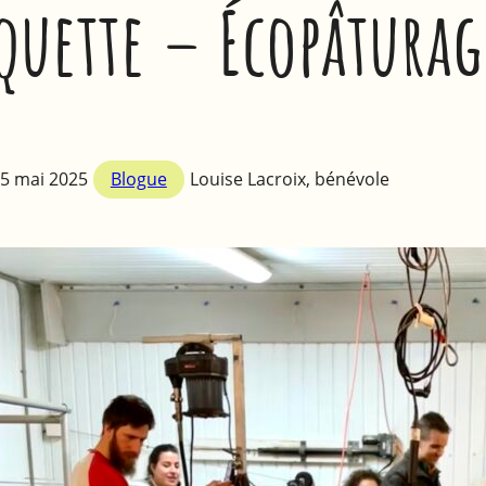
quette – Écopâturag
5 mai 2025
Blogue
Louise Lacroix, bénévole