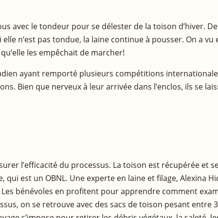
us avec le tondeur pour se délester de la toison d’hiver. 
i elle n’est pas tondue, la laine continue à pousser. On a v
 qu’elle les empêchait de marcher!
dien ayant remporté plusieurs compétitions internationales
s. Bien que nerveux à leur arrivée dans l’enclos, ils se lais
urer l’efficacité du processus. La toison est récupérée et 
ui est un OBNL. Une experte en laine et filage, Alexina Hi
on. Les bénévoles en profitent pour apprendre comment exami
cessus, on se retrouve avec des sacs de toison pesant entre 3 
ge s’impose pour retirer les débris végétaux, la saleté, le