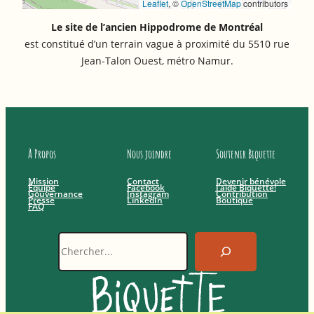
Leaflet
, ©
OpenStreetMap
contributors
Le site de l’ancien Hippodrome de Montréal
est constitué d’un terrain vague à proximité du 5510 rue
Jean-Talon Ouest, métro Namur.
À Propos
Nous joindre
Soutenir Biquette
Mission
Contact
Devenir bénévole
Équipe
Facebook
J’aide Biquette!
Gouvernance
Instagram
Contribution
Presse
LinkedIn
Boutique
FAQ
Recherche