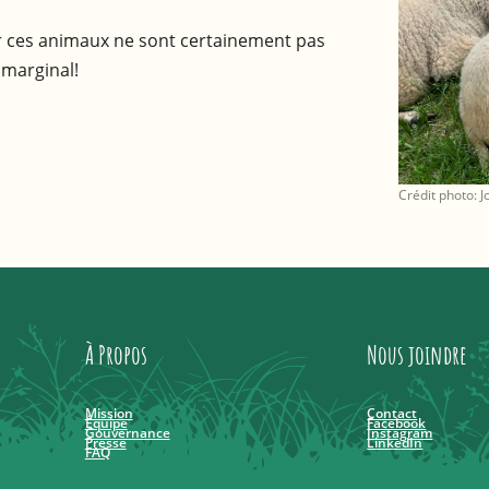
er ces animaux ne sont certainement pas
 marginal!
Crédit photo: 
À Propos
Nous joindre
Mission
Contact
Équipe
Facebook
Gouvernance
Instagram
Presse
LinkedIn
FAQ