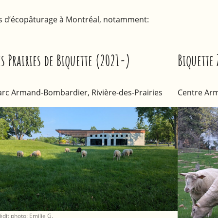
ets d’écopâturage à Montréal, notamment:
es Prairies de Biquette (2021-)
Biquette
arc Armand-Bombardier, Rivière-des-Prairies
Centre Arm
édit photo: Emilie G.