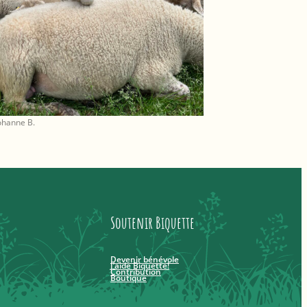
Johanne B.
Soutenir Biquette
Devenir bénévole
J’aide Biquette!
Contribution
Boutique