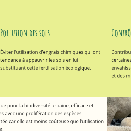
Pollution des sols
Contrô
Éviter l’utilisation d’engrais chimiques qui ont
Contribu
tendance à appauvrir les sols en lui
certaine
substituant cette fertilisation écologique.
envahiss
et des m
 pour la biodiversité urbaine, efficace et
es avec une prolifération des espèces
ée car elle est moins coûteuse que l’utilisation
es.