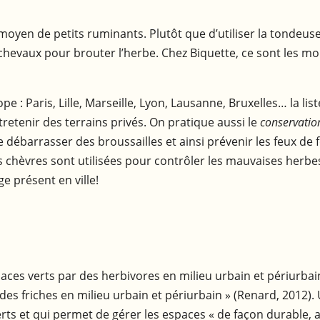
 moyen de petits ruminants. Plutôt que d’utiliser la tondeus
hevaux pour brouter l’herbe. Chez Biquette, ce sont les mou
: Paris, Lille, Marseille, Lyon, Lausanne, Bruxelles… la list
retenir des terrains privés. On pratique aussi le
conservatio
barrasser des broussailles et ainsi prévenir les feux de fo
 chèvres sont utilisées pour contrôler les mauvaises herbe
ge présent en ville!
ces verts par des herbivores en milieu urbain et périurbain »
t des friches en milieu urbain et périurbain » (Renard, 2012)
erts et qui permet de gérer les espaces « de façon durable, a