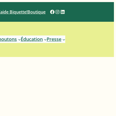
Facebook
Instagram
LinkedIn
J’aide Biquette!
Boutique
moutons
Éducation
Presse