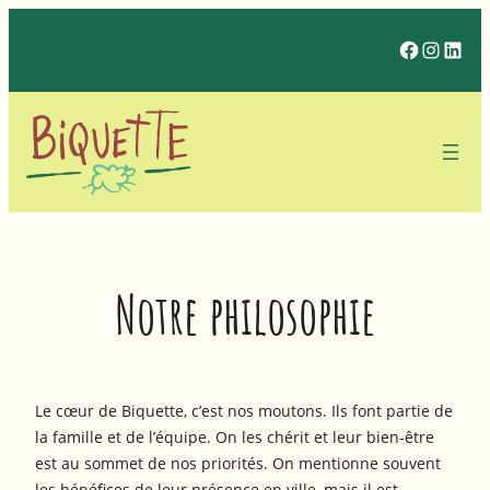
Aller
Facebo
Insta
Lin
au
contenu
Notre philosophie
Le cœur de Biquette, c’est nos moutons. Ils font partie de
la famille et de l’équipe. On les chérit et leur bien-être
est au sommet de nos priorités. On mentionne souvent
les bénéfices de leur présence en ville, mais il est