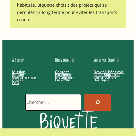
habitués. Biquette choisit des projets qui se
déroulent à long terme pour éviter les transports
répétés.
À Propos
Nous joindre
Soutenir Biquette
Mission
Contact
Devenir bénévole
Équipe
Facebook
J’aide Biquette!
Gouvernance
Instagram
Contribution
Presse
LinkedIn
Boutique
FAQ
Recherche