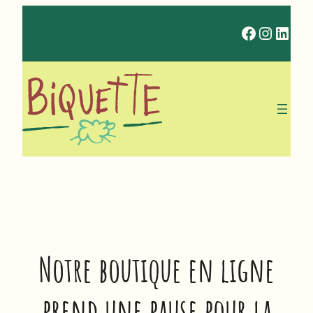
Faceboo
Instag
Link
Notre boutique en ligne
prend une pause pour la