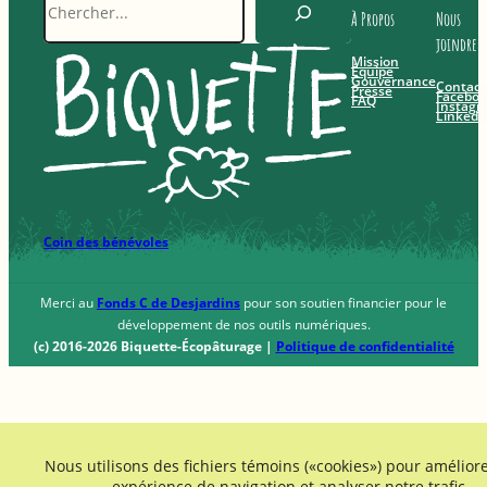
À Propos
Nous
joindre
Mission
Équipe
Gouvernance
Contact
Presse
Facebo
FAQ
Instagr
LinkedI
Coin des bénévoles
Merci au
Fonds C de Desjardins
pour son soutien financier pour le
développement de nos outils numériques.
(c) 2016-2026 Biquette-Écopâturage |
Politique de confidentialité